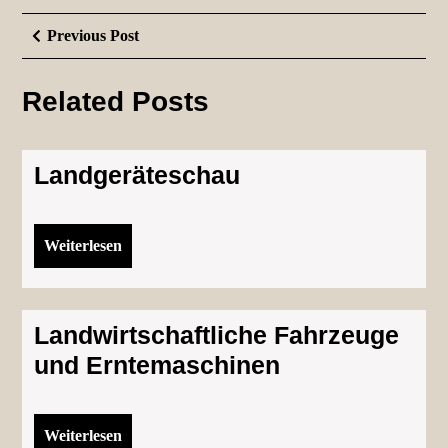
Beitragsnavigation
Previous
Previous Post
Post
Related Posts
Landgeräteschau
Landgeräteschau
Weiterlesen
Weiterlesen
Landwirtschaftliche
Fahrzeuge
Landwirtschaftliche Fahrzeuge
und
und Erntemaschinen
Erntemaschinen
Weiterlesen
Weiterlesen