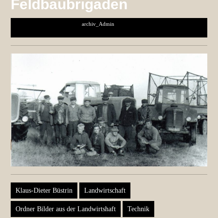
Feldbaubrigaden
archiv_Admin
März 19, 2025
archiv_Admin
0 Comments
4:18
p.m.
Klaus-Dieter Büstrin
Landwirtschaft
Ordner Bilder aus der Landwirtshaft
Technik