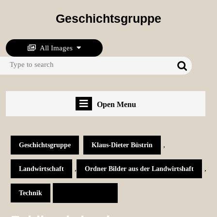
Skip
to
Geschichtsgruppe
content
Skip
to
All Images
content
Search
for:
Open
Open Menu
Menu
,
Geschichtsgruppe
Klaus-Dieter Büstrin
,
,
Landwirtschaft
Ordner Bilder aus der Landwirtshaft
Technik
Feldbaubrigaden