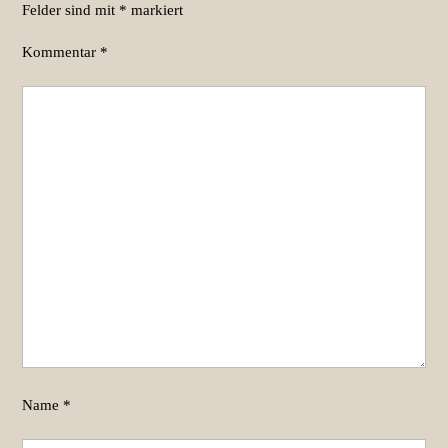
Felder sind mit
*
markiert
Kommentar
*
Name
*